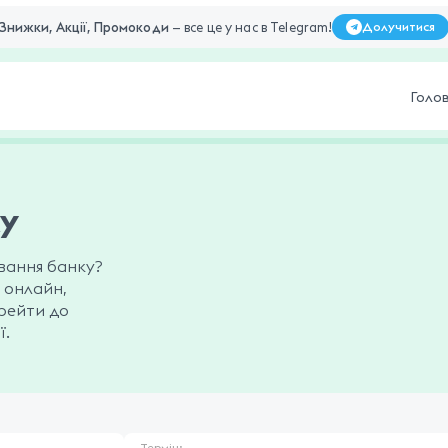
Знижки, Акції, Промокоди
— все це у нас в Telegram!
Долучитися
Голо
ку
ування банку?
 онлайн,
ерейти до
ї.
Термін: