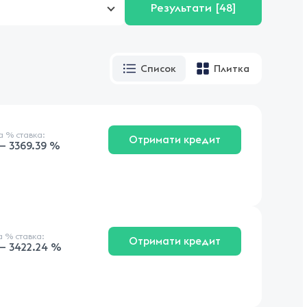
Результати
[48]
Список
Плитка
на
% ставка
:
Отримати кредит
— 3369.39 %
на
% ставка
:
Отримати кредит
 — 3422.24 %