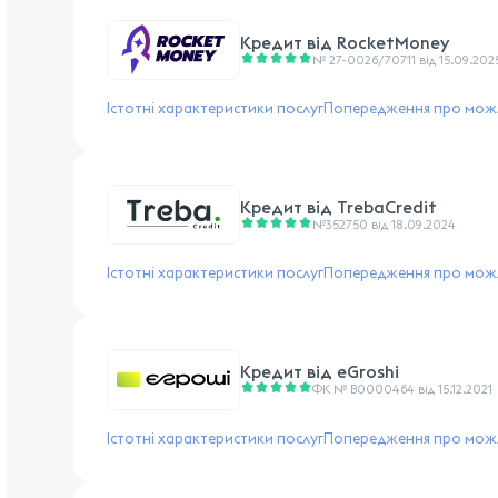
Кредит від
RocketMoney
№ 27-0026/70711 від 15.09.202
Істотні характеристики послуг
Попередження про можл
Кредит від
TrebaCredit
№352750 від 18.09.2024
Істотні характеристики послуг
Попередження про можл
Кредит від
eGroshi
ФК № В0000464 від 15.12.2021
Істотні характеристики послуг
Попередження про можл