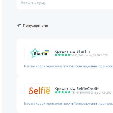
Кредит від
Starfin
№ 21/768-рк від 18.07.2025
Істотні характеристики послуг
Попередження про можл
Кредит від
SelfieCredit
ФК № В0000369 від 21.09.2021
Істотні характеристики послуг
Попередження про можл