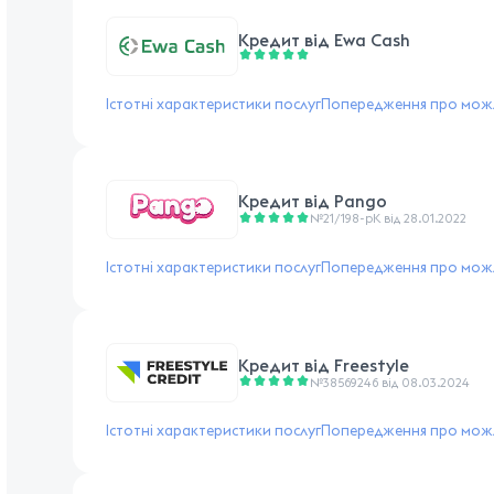
Кредит від
Ewa Cash
Істотні характеристики послуг
Попередження про можл
Кредит від
Pango
№21/198-pK від 28.01.2022
Істотні характеристики послуг
Попередження про можл
Кредит від
Freestyle
№38569246 від 08.03.2024
Істотні характеристики послуг
Попередження про можл