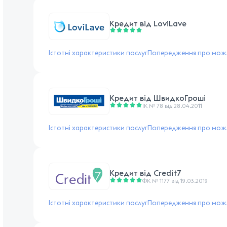
Кредит від
LoviLave
Істотні характеристики послуг
Попередження про можл
Кредит від
ШвидкоГроші
ІК № 78 від 28.04.2011
Істотні характеристики послуг
Попередження про можл
Кредит від
Credit7
ФК № 1177 від 19.03.2019
Істотні характеристики послуг
Попередження про можл