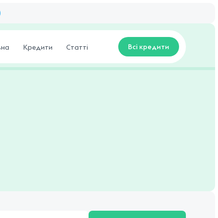
Всі кредити
вна
Кредити
Статті