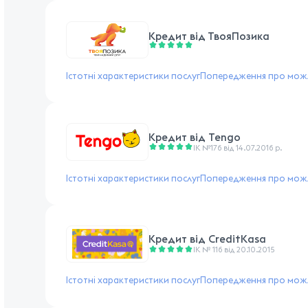
Кредит від
ТвояПозика
Істотні характеристики послуг
Попередження про можл
Кредит від
Tengo
ІК №176 від 14.07.2016 р.
Істотні характеристики послуг
Попередження про можл
Кредит від
CreditKasa
ІК № 116 від 20.10.2015
Істотні характеристики послуг
Попередження про можл