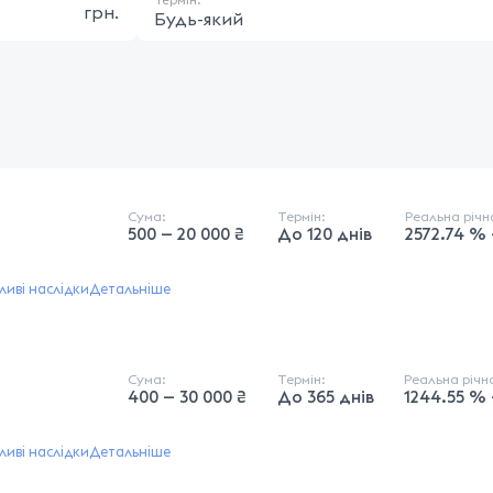
грн.
Будь-який
Сума:
Термін:
Реальна річ
500 — 20 000 ₴
До 120 днів
2572.74 % 
иві наслідки
Детальніше
Сума:
Термін:
Реальна річ
400 — 30 000 ₴
До 365 днів
1244.55 %
иві наслідки
Детальніше