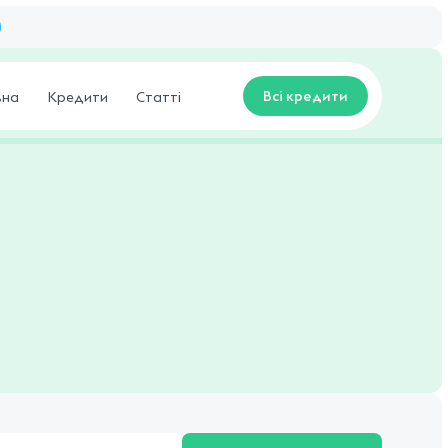
Всі кредити
вна
Кредити
Статті