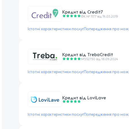
Кредит від
Credit7
ФК № 1177 від 19.03.2019
Істотні характеристики послуг
Попередження про можл
Кредит від
TrebaCredit
№352750 від 18.09.2024
Істотні характеристики послуг
Попередження про можл
Кредит від
LoviLave
Істотні характеристики послуг
Попередження про можл