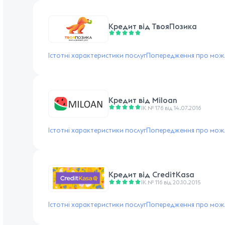
Кредит від
ТвояПозика
Істотні характеристики послуг
Попередження про можл
Кредит від
Miloan
ІК № 176 від 14.07.2016
Істотні характеристики послуг
Попередження про можл
Кредит від
CreditKasa
ІК № 116 від 20.10.2015
Істотні характеристики послуг
Попередження про можл