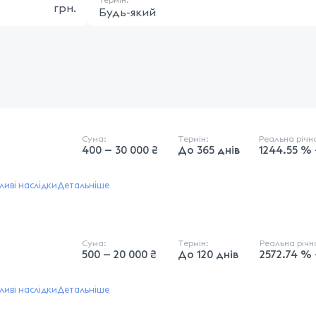
грн.
Будь-який
Сума:
Термін:
Реальна річ
400 — 30 000 ₴
До 365 днів
1244.55 %
иві наслідки
Детальніше
Сума:
Термін:
Реальна річ
500 — 20 000 ₴
До 120 днів
2572.74 % 
иві наслідки
Детальніше