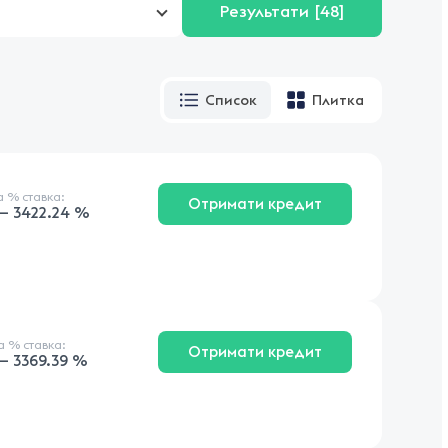
Результати
[48]
Список
Плитка
на
% ставка
:
Отримати кредит
 — 3422.24 %
на
% ставка
:
Отримати кредит
— 3369.39 %