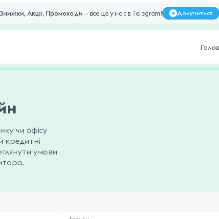
Знижки, Акції, Промокоди
— все це у нас в Telegram!
Долучитися
Голо
йн
нку чи офісу
и кредитні
еглянути умови
итора.
Термін: