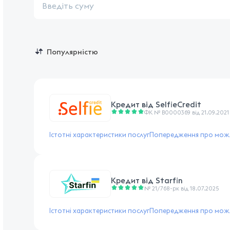
Кредит від
SelfieCredit
ФК № В0000369 від 21.09.2021
Істотні характеристики послуг
Попередження про можл
Кредит від
Starfin
№ 21/768-рк від 18.07.2025
Істотні характеристики послуг
Попередження про можл