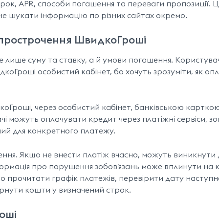
трок, APR, способи погашення та переваги пропозиції. 
не шукати інформацію по різних сайтах окремо.
і прострочення ШвидкоГроші
лише суму та ставку, а й умови погашення. Користувач
Гроші особистий кабінет, бо хочуть зрозуміти, як оп
оГроші, через особистий кабінет, банківською карткою 
чі можуть оплачувати кредит через платіжні сервіси, з
пний для конкретного платежу.
ння. Якщо не внести платіж вчасно, можуть виникнути 
нформація про порушення зобов’язань може вплинути на
но прочитати графік платежів, перевірити дату наступн
ернути кошти у визначений строк.
оші