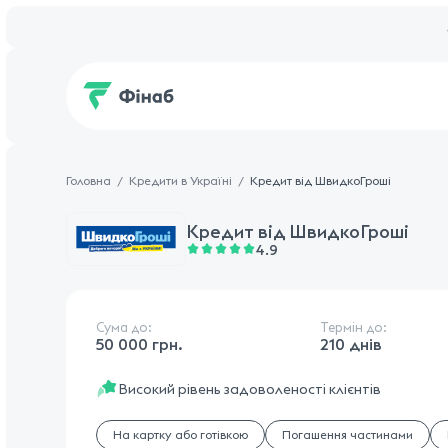
Головна
Кредити в Україні
Кредит від ШвидкоГроші
Кредит від
ШвидкоГроші
4.9
Сума до:
Термін до:
50 000 грн.
210 днів
Високий рівень задоволеності клієнтів
На картку або готівкою
Погашення частинами