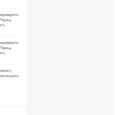
перевіряти
 Перед
ті,
перевіряти
 Перед
ті,
айняті,
і проходять