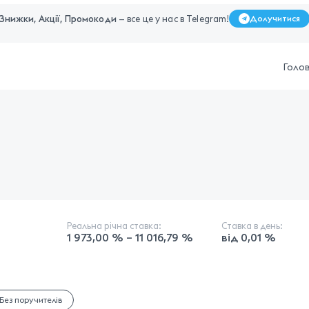
Знижки, Акції, Промокоди
— все це у нас в Telegram!
Долучитися
Голо
Реальна річна ставка:
Ставка в день:
1 973,00 % – 11 016,79 %
від 0,01 %
Без поручителів