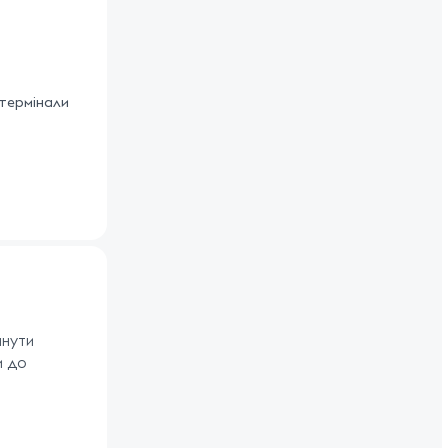
 термінали
янути
и до