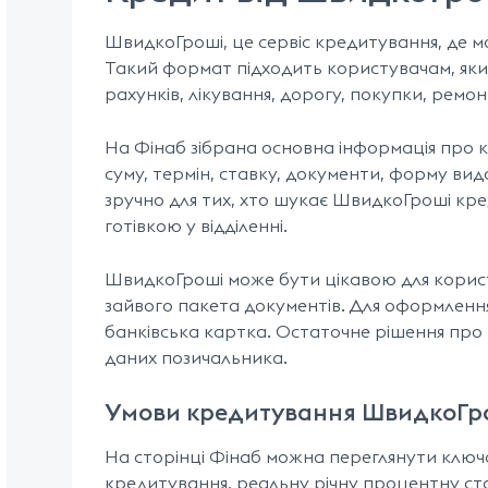
ШвидкоГроші, це сервіс кредитування, де м
Такий формат підходить користувачам, яким
рахунків, лікування, дорогу, покупки, ремон
На Фінаб зібрана основна інформація про 
суму, термін, ставку, документи, форму ви
зручно для тих, хто шукає ШвидкоГроші кре
готівкою у відділенні.
ШвидкоГроші може бути цікавою для користув
зайвого пакета документів. Для оформлення
банківська картка. Остаточне рішення про 
даних позичальника.
Умови кредитування ШвидкоГр
На сторінці Фінаб можна переглянути ключ
кредитування, реальну річну процентну ста