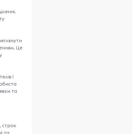
іленні.
ту
реглянути
енням. Це
у
елів і
собиста
явки та
, строк
і та