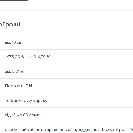
оГроші
від 10 хв.
1 973,00 % – 11 016,79 %
від 0,01%
Паспорт, ІПН
на банківську картку
від 18 до 65 років
особистий кабінет, картка на сайті, відділення ШвидкоГроші, б