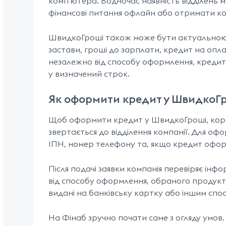
комп’ютера. Водночас наявність відділень
фінансові питання офлайн або отримати к
ШвидкоГроші також може бути актуальною д
застави, гроші до зарплати, кредит на опл
незалежно від способу оформлення, кредит
у визначений строк.
Як оформити кредит у ШвидкоГ
Щоб оформити кредит у ШвидкоГроші, корис
звертається до відділення компанії. Для оф
ІПН, номер телефону та, якщо кредит оформ
Після подачі заявки компанія перевіряє ін
від способу оформлення, обраного продукт
видані на банківську картку або іншим сп
На Фінаб зручно почати саме з огляду умо