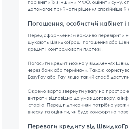
порівняти їх з іншими МФО, оцінити суму, с
допомагає приймати рішення спокійніше й 
Погашення, особистий кабінет 
Перед оформленням важливо перевірити не 
шукають ШвидкоГроші погашення або Швидко
кредит і контролювати платежі.
Погасити кредит можна у відділеннях Швидк
через банк або термінали. Також користува
EasyPay або iPay, якщо такий спосіб досту
Окремо варто звернути увагу на простроче
витрати відповідно до умов договору, а і
історію. Перед підписанням потрібно уваж
внеску та оцінити, чи буде комфортно пов
Переваги кредиту від ШвидкоГр