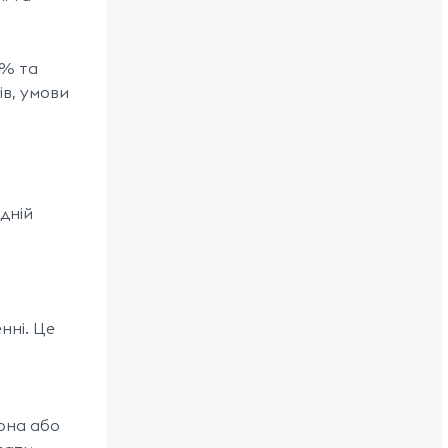
 % та
ів, умови
одній
нні. Це
фона або