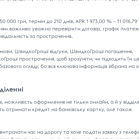
 000 грн, термін до 210 днів, APR 1 973,00 % – 11 016,79
ням важливо уважно перевірити договір, графік платеж
відальність за прострочення.
мови, ШвидкоГроші відгуки, ШвидкоГроші погашення,
Гроші прострочення, щоб зрозуміти, чи підходить їм ця
базового огляду, бо вся ключова інформація зібрана на 
діленні
 можливість оформлення не тільки онлайн, а й у відділе
уть отримати кредит на банківську картку, але також
витрачати час на дорогу та хоче подати заявку з теле