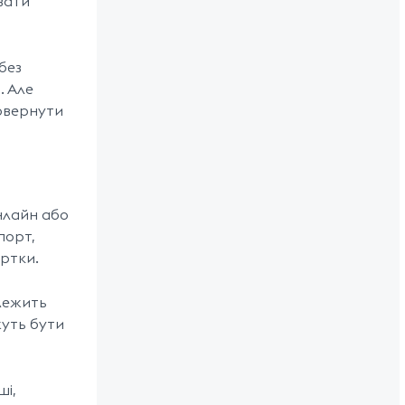
вати
без
. Але
повернути
нлайн або
порт,
артки.
алежить
жуть бути
ші,