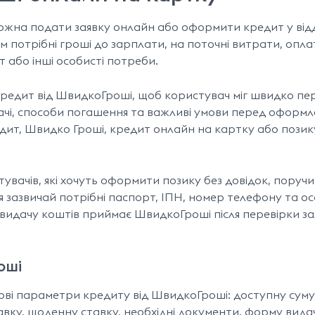
ожна подати заявку онлайн або оформити кредит у відд
 потрібні гроші до зарплати, на поточні витрати, опла
т або інші особисті потреби.
кредит від ШвидкоГроші, щоб користувач міг швидко пе
дачі, способи погашення та важливі умови перед оформл
дит, Швидко Гроші, кредит онлайн на картку або позик
ачів, які хочуть оформити позику без довідок, поручит
 зазвичай потрібні паспорт, ІПН, номер телефону та о
видачу коштів приймає ШвидкоГроші після перевірки за
оші
ові параметри кредиту від ШвидкоГроші: доступну суму
вку, щоденну ставку, необхідні документи, форму видач