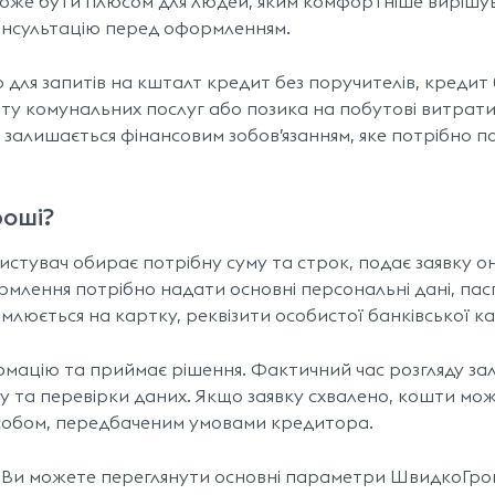
 може бути плюсом для людей, яким комфортніше вирішу
онсультацію перед оформленням.
ля запитів на кшталт кредит без поручителів, кредит 
ату комунальних послуг або позика на побутові витрати
 залишається фінансовим зобов’язанням, яке потрібно 
роші?
тувач обирає потрібну суму та строк, подає заявку о
ормлення потрібно надати основні персональні дані, пас
люється на картку, реквізити особистої банківської к
формацію та приймає рішення. Фактичний час розгляду з
у та перевірки даних. Якщо заявку схвалено, кошти мо
особом, передбаченим умовами кредитора.
в. Ви можете переглянути основні параметри ШвидкоГро