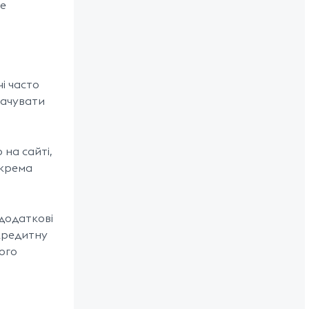
Це
і часто
лачувати
на сайті,
окрема
додаткові
 кредитну
ого