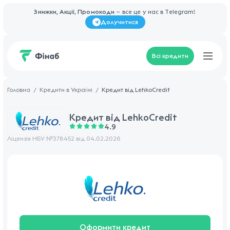
Знижки, Акції, Промокоди
— все це у нас в Telegram!
Долучитися
Всі кредити
Головна
Кредити в Україні
Кредит від LehkoCredit
Кредит від
LehkoCredit
4.9
Ліцензія НБУ №378452 від 04.02.2026
Оформити кредит