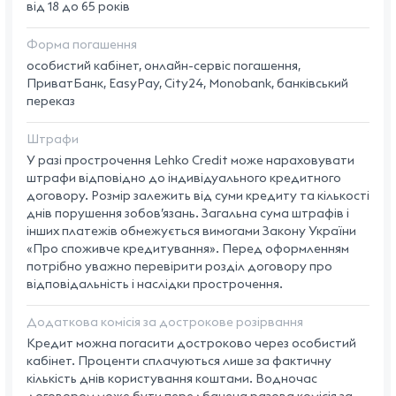
від 18 до 65 років
Форма погашення
особистий кабінет, онлайн-сервіс погашення,
ПриватБанк, EasyPay, City24, Monobank, банківський
переказ
Штрафи
У разі прострочення Lehko Credit може нараховувати
штрафи відповідно до індивідуального кредитного
договору. Розмір залежить від суми кредиту та кількості
днів порушення зобов’язань. Загальна сума штрафів і
інших платежів обмежується вимогами Закону України
«Про споживче кредитування». Перед оформленням
потрібно уважно перевірити розділ договору про
відповідальність і наслідки прострочення.
Додаткова комісія за дострокове розірвання
Кредит можна погасити достроково через особистий
кабінет. Проценти сплачуються лише за фактичну
кількість днів користування коштами. Водночас