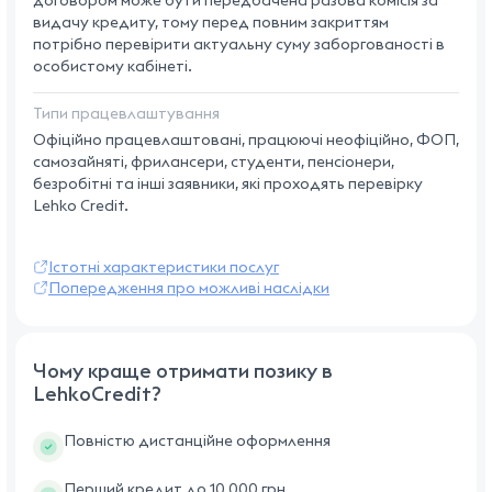
договором може бути передбачена разова комісія за
видачу кредиту, тому перед повним закриттям
потрібно перевірити актуальну суму заборгованості в
особистому кабінеті.
Типи працевлаштування
Офіційно працевлаштовані, працюючі неофіційно, ФОП,
самозайняті, фрилансери, студенти, пенсіонери,
безробітні та інші заявники, які проходять перевірку
Lehko Credit.
Істотні характеристики послуг
Попередження про можливі наслідки
Чому краще отримати позику в
LehkoCredit?
Повністю дистанційне оформлення
Перший кредит до 10 000 грн