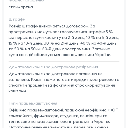
Форма погашення
стандартна
Штрафи
Розмір штрафу визначається договором. За
прострочення можуть застосовуватися штрафи: 5 %
від первісної суми кредиту на 2-й день, 10 % на 5-й день,
15 % на 10-й день, 30 % на 21-й день, 40 % на 40-й день
та 50 % на 50-й і 60-й день прострочення. Загальна
сума санкцій обмежується законодавством України.
Додаткова комісія за дострокове розірвання
Додаткова комісія за дострокове погашення не
зазначена. Клієнт може погасити кредит достроково та
сплатити проценти за фактичний строк користування
коштами.
Типи працевлаштування
Офіційно працевлаштовані, працюючі неофіційно, ФОП,
самозайняті, фрилансери, студенти, пенсіонери та
тимчасово непрацевлаштовані громадяни України.
Остаточне рішення залежить від перевірки даних і