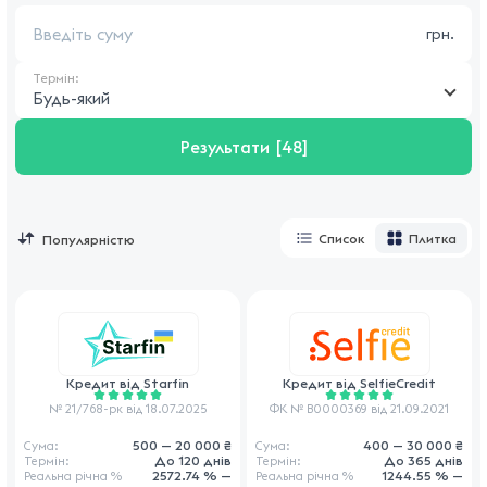
грн.
Термін:
Будь-який
Результати
[48]
Список
Плитка
Кредит від
Starfin
Кредит від
SelfieCredit
№ 21/768-рк від 18.07.2025
ФК № В0000369 від 21.09.2021
500 — 20 000 ₴
400 — 30 000 ₴
Сума:
Сума:
До 120 днів
До 365 днів
Термін:
Термін:
2572.74 % —
1244.55 % —
Реальна річна
%
Реальна річна
%