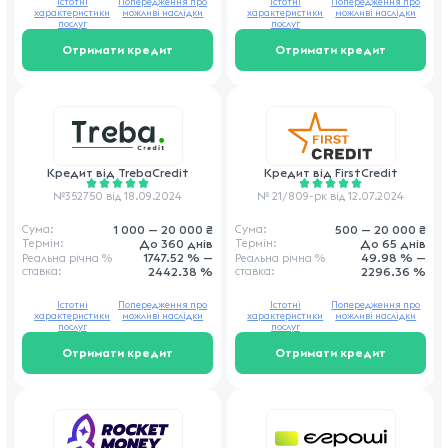
Істотні
Попередження про
Істотні
Попередження про
характеристики
можливі наслідки
характеристики
можливі наслідки
послуг
послуг
Отримати кредит
Отримати кредит
Кредит від
TrebaCredit
Кредит від
FirstCredit
№352750 від 18.09.2024
№ 21/809-рк від 12.07.2024
1 000 — 20 000 ₴
500 — 20 000 ₴
Сума:
Сума:
До 360 днів
До 65 днів
Термін:
Термін:
1747.52 % —
49.98 % —
Реальна річна
%
Реальна річна
%
ставка
:
2442.38 %
ставка
:
2296.36 %
Істотні
Попередження про
Істотні
Попередження про
характеристики
можливі наслідки
характеристики
можливі наслідки
послуг
послуг
Отримати кредит
Отримати кредит