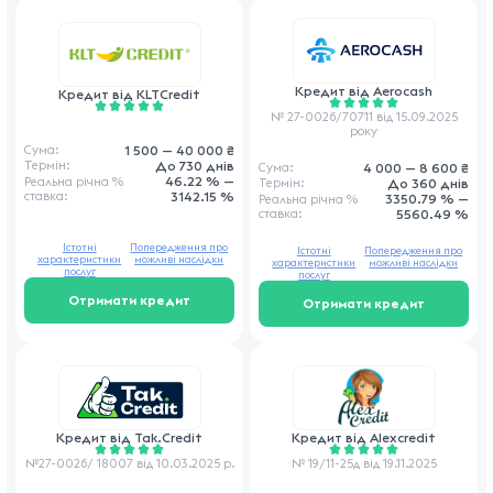
Кредит від
Aerocash
Кредит від
KLTCredit
№ 27-0026/70711 від 15.09.2025
року
1 500 — 40 000 ₴
Сума:
До 730 днів
Термін:
4 000 — 8 600 ₴
Сума:
46.22 % —
Реальна річна
%
До 360 днів
Термін:
ставка
:
3142.15 %
3350.79 % —
Реальна річна
%
ставка
:
5560.49 %
Істотні
Попередження про
Істотні
Попередження про
характеристики
можливі наслідки
характеристики
можливі наслідки
послуг
послуг
Отримати кредит
Отримати кредит
Кредит від
Tak.Credit
Кредит від
Alexcredit
№27-0026/ 18007 від 10.03.2025 р.
№ 19/11-25д від 19.11.2025