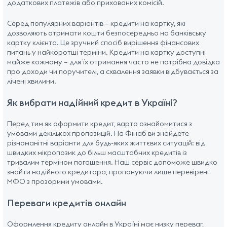
додаткових платежів або прихованих комісій.
Серед популярних варіантів – кредити на картку, які
дозволяють отримати кошти безпосередньо на банківську
картку клієнта. Це зручний спосіб вирішення фінансових
питань у найкоротші терміни. Кредити на картку доступні
майже кожному – для їх отримання часто не потрібна довідка
про доходи чи поручителі, а схвалення заявки відбувається за
лічені хвилини.
Як вибрати надійний кредит в Україні?
Перед тим як оформити кредит, варто ознайомитися з
умовами декількох пропозицій. На Фінаб ви знайдете
різноманітні варіанти для будь-яких життєвих ситуацій: від
швидких мікропозик до більш масштабних кредитів із
тривалим терміном погашення. Наш сервіс допоможе швидко
знайти надійного кредитора, пропонуючи лише перевірені
МФО з прозорими умовами.
Переваги кредитів онлайн
Оформлення кредиту онлайн в Україні має низку переваг,