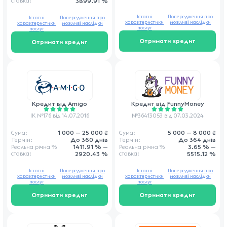
ставка
:
3899.91 %
Істотні
Попередження про
Істотні
Попередження про
характеристики
можливі наслідки
характеристики
можливі наслідки
послуг
послуг
Отримати кредит
Отримати кредит
Кредит від
Amigo
Кредит від
FunnyMoney
ІК №176 від 14.07.2016
№36413053 від 07.03.2024
1 000 — 25 000 ₴
5 000 — 8 000 ₴
Сума:
Сума:
До 360 днів
До 364 днів
Термін:
Термін:
1411.91 % —
3.65 % —
Реальна річна
%
Реальна річна
%
ставка
:
2920.43 %
ставка
:
5515.12 %
Істотні
Попередження про
Істотні
Попередження про
характеристики
можливі наслідки
характеристики
можливі наслідки
послуг
послуг
Отримати кредит
Отримати кредит