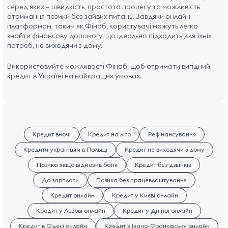
серед яких – швидкість, простота процесу та можливість
отримання позики без зайвих питань. Завдяки онлайн-
платформам, таким як Фінаб, користувачі можуть легко
знайти фінансову допомогу, що ідеально підходить для їхніх
потреб, не виходячи з дому.
Використовуйте можливості Фінаб, щоб отримати вигідний
кредит в Україні на найкращих умовах.
Кредит вночі
Кредит на літо
Рефінансування
Кредити українцям в Польщі
Кредит не виходячи з дому
Позика якщо відмовив банк
Кредит без дзвінків
До зарплати
Позика без працевлаштування
Кредит онлайн
Кредит у Києві онлайн
Кредит у Львові онлайн
Кредит у Дніпрі онлайн
Кредит в Одесі онлайн
Кредит в Івано-Франківську онлайн