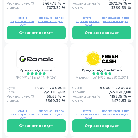
5464.15 % —
2572.74 % —
Реальна річна
%
Реальна річна
%
ставка
:
7073.32 %
ставка
:
3369.39 %
Істотні
Попередження про
Істотні
Попередження про
характеристики
можливі наслідки
характеристики
можливі наслідки
послуг
послуг
Отримати кредит
Отримати кредит
Кредит від
Ranok
Кредит від
FreshCash
ФК № 1241 від ФК № 1241
Ліцензія НБУ №56 від 28.10.2011
1 000 — 20 000 ₴
5 000 — 22 000 ₴
Сума:
Сума:
До 120 днів
До 180 днів
Термін:
Термін:
55.55 % —
1195.15 % —
Реальна річна
%
Реальна річна
%
ставка
:
3369.39 %
ставка
:
4479.53 %
Істотні
Попередження про
Істотні
Попередження про
характеристики
можливі наслідки
характеристики
можливі наслідки
послуг
послуг
Отримати кредит
Отримати кредит