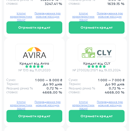
ставка
:
1639.15 %
ставка
:
3247.41 %
Істотні
Попередження про
Істотні
Попередження про
характеристики
можливі наслідки
характеристики
можливі наслідки
послуг
послуг
Отримати кредит
Отримати кредит
Кредит від
Avira
Кредит від
CLY
№ 1313 від 11.01.2020
№ 270026/21571 від 19.03.2024
1 000 — 8 000 ₴
1 000 — 7 000 ₴
Сума:
Сума:
До 90 днів
До 90 днів
Термін:
Термін:
0.72 % —
0.72 % —
Реальна річна
%
Реальна річна
%
ставка
:
4668.00 %
ставка
:
4668.00 %
Істотні
Попередження про
Істотні
Попередження про
характеристики
можливі наслідки
характеристики
можливі наслідки
послуг
послуг
Отримати кредит
Отримати кредит