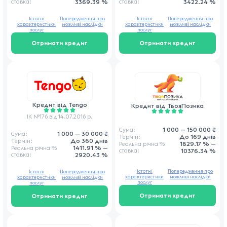
ставка
:
3369.39 %
ставка
:
3422.24 %
Істотні
Попередження про
Істотні
Попередження про
характеристики
можливі наслідки
характеристики
можливі наслідки
послуг
послуг
Отримати кредит
Отримати кредит
Кредит від
Tengo
Кредит від
ТвояПозика
ІК №176 від 14.07.2016 р.
1 000 — 150 000 ₴
Сума:
1 000 — 30 000 ₴
Сума:
До 169 днів
Термін:
До 360 днів
Термін:
1829.17 % —
Реальна річна
%
1411.91 % —
Реальна річна
%
ставка
:
10376.34 %
ставка
:
2920.43 %
Істотні
Попередження про
Істотні
Попередження про
характеристики
можливі наслідки
характеристики
можливі наслідки
послуг
послуг
Отримати кредит
Отримати кредит