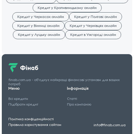
Кредит у Кропивницькому онлайн
Кредит у Черкасах онлайн
Кредит у Полтаві онлайн
Кредит у Вінниці онлайн
Кредит у Чернівцях онлайн
Кредит у Луцьку онлайн
Кредит в Ужгороді онлайн
finab.com.ua - об'єднує найкращі
фінансові установи для
ваших
потреб
Меню
Інформація
Всі кредити
Статті
Підібрати кредит
Про компанію
Політика конфіденційності
Правила користування сайтом
info@finab.com.ua