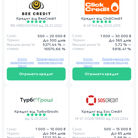
Кредит від
BeeCredit
Кредит від
ClickCredit
ФК №В0000506 від 28.01.2022
ІК № 146 від 20.10.2015
500 — 20 000 ₴
1 000 — 30 000 ₴
Сума:
Сума:
До 300 днів
До 365 днів
Термін:
Термін:
5271.44 % —
3.72 % —
Реальна річна
%
Реальна річна
%
ставка
:
10570.66 %
ставка
:
5916.41 %
Істотні
Попередження про
Істотні
Попередження про
характеристики
можливі наслідки
характеристики
можливі наслідки
послуг
послуг
Отримати кредит
Отримати кредит
Кредит від
Sos Credit
Кредит від
TurboGroshi
№ 27-0026/18850 від 11.03.2024
від 12.07.2024
500 — 15 000 ₴
1 000 — 10 000 ₴
Сума:
Сума:
До 65 днів
До 364 днів
Термін:
Термін:
3.99 % —
3323.70 % —
Реальна річна
%
Реальна річна
%