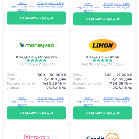
Істотні
Попередження про
Істотні
Попередження про
характеристики
можливі наслідки
характеристики
можливі наслідки
послуг
послуг
Отримати кредит
Отримати кредит
Кредит від
MoneyVeo
Кредит від
Limon
ІК № 105 від 21.03.2013
№42780924 від 21.03.2024
500 — 50 000 ₴
500 — 27 000 ₴
Сума:
Сума:
До 180 днів
До 65 днів
Термін:
Термін:
1460.26 % —
1786.05 % —
Реальна річна
%
Реальна річна
%
ставка
:
2575.08 %
ставка
:
2575.08 %
Істотні
Попередження про
Істотні
Попередження про
характеристики
можливі наслідки
характеристики
можливі наслідки
послуг
послуг
Отримати кредит
Отримати кредит