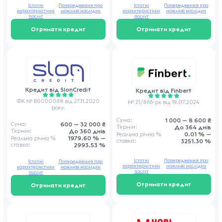
Істотні
Попередження про
Істотні
Попередження про
характеристики
можливі наслідки
характеристики
можливі наслідки
послуг
послуг
Отримати кредит
Отримати кредит
Кредит від
SlonCredit
Кредит від
Finbert
ФК № В0000088 від 27.11.2020
№ 21/866-рк від 19.07.2024
року.
1 000 — 8 600 ₴
Сума:
600 — 32 000 ₴
Сума:
До 364 днів
Термін:
До 360 днів
Термін:
0.01 % —
Реальна річна
%
1979.60 % —
Реальна річна
%
ставка
:
3251.30 %
ставка
:
2993.53 %
Істотні
Попередження про
Істотні
Попередження про
характеристики
можливі наслідки
характеристики
можливі наслідки
послуг
послуг
Отримати кредит
Отримати кредит