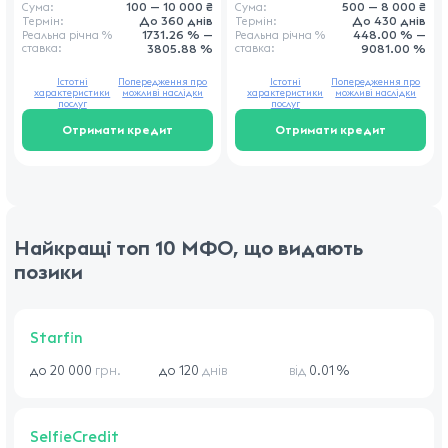
100 — 10 000 ₴
500 — 8 000 ₴
Сума:
Сума:
До 360 днів
До 430 днів
Термін:
Термін:
1731.26 % —
448.00 % —
Реальна річна
%
Реальна річна
%
ставка
:
3805.88 %
ставка
:
9081.00 %
Істотні
Попередження про
Істотні
Попередження про
характеристики
можливі наслідки
характеристики
можливі наслідки
послуг
послуг
Отримати кредит
Отримати кредит
Найкращі топ 10 МФО, що видають
позики
Starfin
до 20 000
грн.
до 120
днів
від
0.01 %
SelfieCredit