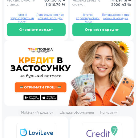
631.00 % —
1411.91 % —
Реальна річна
%
Реальна річна
%
ставка
:
11016.79 %
ставка
:
2920.43 %
Істотні
Попередження про
Істотні
Попередження про
характеристики
можливі наслідки
характеристики
можливі наслідки
послуг
послуг
Отримати кредит
Отримати кредит
Мобільний додаток
Швидке оформлення
На картку