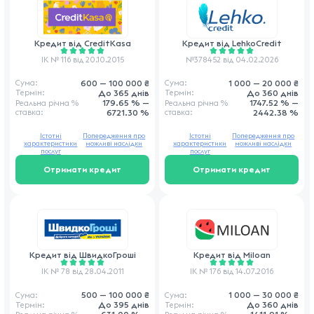
Кредит від
CreditKasa
Кредит від
LehkoCredit
ІК № 116 від 20.10.2015
№378452 від 04.02.2026
600 — 100 000 ₴
1 000 — 20 000 ₴
Сума:
Сума:
До 365 днів
До 360 днів
Термін:
Термін:
179.65 % —
1747.52 % —
Реальна річна
%
Реальна річна
%
ставка
:
6721.30 %
ставка
:
2442.38 %
Істотні
Попередження про
Істотні
Попередження про
характеристики
можливі наслідки
характеристики
можливі наслідки
послуг
послуг
Отримати кредит
Отримати кредит
Кредит від
ШвидкоГроші
Кредит від
Miloan
ІК № 78 від 28.04.2011
ІК № 176 від 14.07.2016
500 — 100 000 ₴
1 000 — 30 000 ₴
Сума:
Сума:
До 395 днів
До 360 днів
Термін:
Термін: