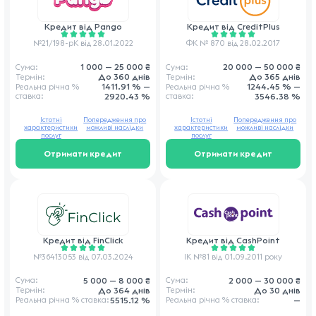
Кредит від
Pango
Кредит від
CreditPlus
№21/198-pK від 28.01.2022
ФК № 870 від 28.02.2017
1 000 — 25 000 ₴
20 000 — 50 000 ₴
Сума:
Сума:
До 360 днів
До 365 днів
Термін:
Термін:
1411.91 % —
1244.45 % —
Реальна річна
%
Реальна річна
%
ставка
:
2920.43 %
ставка
:
3546.38 %
Істотні
Попередження про
Істотні
Попередження про
характеристики
можливі наслідки
характеристики
можливі наслідки
послуг
послуг
Отримати кредит
Отримати кредит
Кредит від
FinClick
Кредит від
CashPoint
№36413053 від 07.03.2024
ІК №81 від 01.09.2011 року
5 000 — 8 000 ₴
2 000 — 30 000 ₴
Сума:
Сума:
До 364 днів
До 30 днів
Термін:
Термін:
5515.12 %
—
Реальна річна
% ставка
:
Реальна річна
% ставка
: