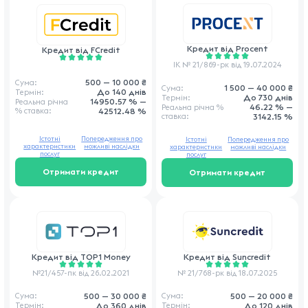
Кредит від
Procent
Кредит від
FCredit
ІК № 21/869-рк від 19.07.2024
500 — 10 000 ₴
Сума:
1 500 — 40 000 ₴
Сума:
До 140 днів
Термін:
До 730 днів
Термін:
14950.57 % —
Реальна річна
46.22 % —
Реальна річна
%
% ставка
:
42512.48 %
ставка
:
3142.15 %
Істотні
Попередження про
Істотні
Попередження про
характеристики
можливі наслідки
характеристики
можливі наслідки
послуг
послуг
Отримати кредит
Отримати кредит
Кредит від
TOP1 Money
Кредит від
Suncredit
№21/457-пк від 26.02.2021
№ 21/768-рк від 18.07.2025
500 — 30 000 ₴
500 — 20 000 ₴
Сума:
Сума:
До 360 днів
До 120 днів
Термін:
Термін: