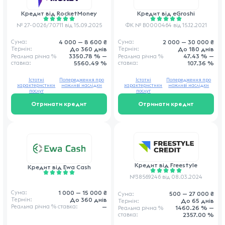
Кредит від
eGroshi
Кредит від
RocketMoney
ФК № В0000464 від 15.12.2021
№ 27-0026/70711 від 15.09.2025
2 000 — 30 000 ₴
4 000 — 8 600 ₴
Сума:
Сума:
До 180 днів
До 360 днів
Термін:
Термін:
47.43 % —
3350.78 % —
Реальна річна
%
Реальна річна
%
ставка
:
107.36 %
ставка
:
5560.49 %
Істотні
Попередження про
Істотні
Попередження про
характеристики
можливі наслідки
характеристики
можливі наслідки
послуг
послуг
Отримати кредит
Отримати кредит
Кредит від
Freestyle
Кредит від
Ewa Cash
№38569246 від 08.03.2024
1 000 — 15 000 ₴
Сума:
500 — 27 000 ₴
Сума:
До 360 днів
Термін:
До 65 днів
Термін:
—
Реальна річна
% ставка
:
1460.26 % —
Реальна річна
%
ставка
:
2357.00 %