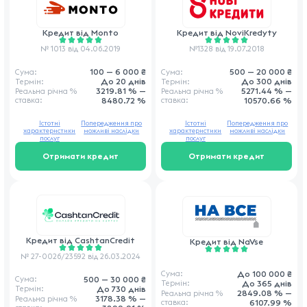
Кредит від
Monto
Кредит від
NoviKredyty
№ 1013 від 04.06.2019
№1328 від 19.07.2018
100 — 6 000 ₴
500 — 20 000 ₴
Сума:
Сума:
До 20 днів
До 300 днів
Термін:
Термін:
3219.81 % —
5271.44 % —
Реальна річна
%
Реальна річна
%
ставка
:
8480.72 %
ставка
:
10570.66 %
Істотні
Попередження про
Істотні
Попередження про
характеристики
можливі наслідки
характеристики
можливі наслідки
послуг
послуг
Отримати кредит
Отримати кредит
Кредит від
CashtanCredit
Кредит від
NaVse
№ 27-0026/23592 від 26.03.2024
До 100 000 ₴
Сума:
500 — 30 000 ₴
Сума:
До 365 днів
Термін:
До 730 днів
Термін:
2849.08 % —
Реальна річна
%
3178.38 % —
Реальна річна
%
ставка
:
6107.99 %