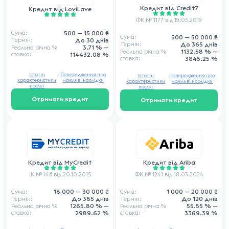
Кредит від
Credit7
Кредит від
LoviLave
ФК № 1177 від 19.03.2019
500 — 15 000 ₴
Сума:
500 — 50 000 ₴
Сума:
До 30 днів
Термін:
До 365 днів
Термін:
3.71 % —
Реальна річна
%
1132.58 % —
Реальна річна
%
ставка
:
114432.08 %
ставка
:
3845.25 %
Істотні
Попередження про
Істотні
Попередження про
характеристики
можливі наслідки
характеристики
можливі наслідки
послуг
послуг
Отримати кредит
Отримати кредит
Кредит від
MyCredit
Кредит від
Ariba
ІК № 146 від 20.10.2015
ФК № 1241 від 18.03.2024
18 000 — 30 000 ₴
1 000 — 20 000 ₴
Сума:
Сума:
До 365 днів
До 120 днів
Термін:
Термін:
1265.80 % —
55.55 % —
Реальна річна
%
Реальна річна
%
ставка
:
2989.62 %
ставка
:
3369.39 %